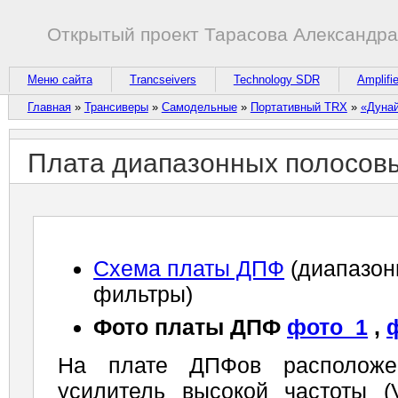
Открытый проект Тарасова Александр
Меню сайта
Trancseivers
Technology SDR
Amplifi
Главная
»
Трансиверы
»
Самодельные
»
Портативный TRX
»
«Дунай
Плата диапазонных полосов
Схема платы ДПФ
(диапазон
фильтры)
Фото платы ДПФ
фото_1
,
На плате ДПФов расположе
усилитель высокой частоты (