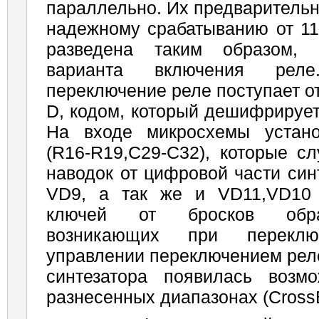
параллельно. Их предварительн
надежному срабатыванию от 11
разведена таким образом, 
варианта включения рел
переключение реле поступает о
D, кодом, который дешифрируе
На входе микросхемы устан
(R16-R19,C29-C32), которые с
наводок от цифровой части син
VD9, а так же и VD11,VD10
ключей от бросков обра
возникающих при перекл
управлении переключением рел
синтезатора появилась возм
разнесенных диапазонах (Cross