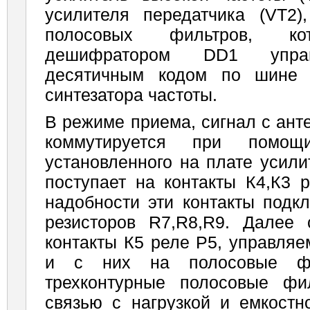
усилителя передатчика (VT2),
полосовых фильтров, ко
дешифратором DD1 управ
десятичным кодом по шине 
синтезатора частоты.
В режиме приема, сигнал с анте
коммутируется при помощ
установленного на плате усили
поступает на контакты К4,К3 
надобности эти контакты подк
резисторов R7,R8,R9. Далее 
контакты К5 реле Р5, управля
и с них на полосовые фи
трехконтурные полосовые фи
связью с нагрузкой и емкостн