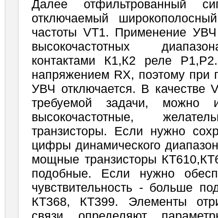
Далее отфильтрованный си
отключаемый широкополосный
частоты VT1. Применение УВЧ 
высокочастотных диапазо
контактами К1,К2 реле Р1,Р2
напряжением RX, поэтому при 
УВЧ отключается. В качестве V
требуемой задачи, можно и
высокочастотные, желате
транзисторы. Если нужно сох
цифры динамического диапазон
мощные транзисторы КТ610,КТ6
подобные. Если нужно обесп
чувствительность - больше п
КТ368, КТ399. Элементы отр
связи определяют парамет