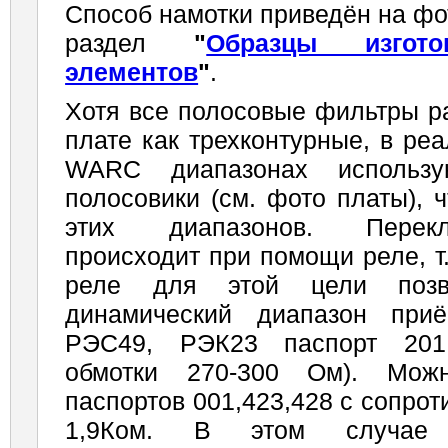
Способ намотки приведён на фо
раздел
"
Образцы изгото
элементов
"
.
Хотя все полосовые фильтры р
плате как трехконтурные, в ре
WARC диапазонах использую
полосовики (см. фото платы), 
этих диапазонов. Перек
происходит при помощи реле, т
реле для этой цели позв
динамический диапазон при
РЭС49, РЭК23 паспорт 201,
обмотки 270-300 Ом). Мож
паспортов 001,423,428 с сопрот
1,9Ком. В этом случае 