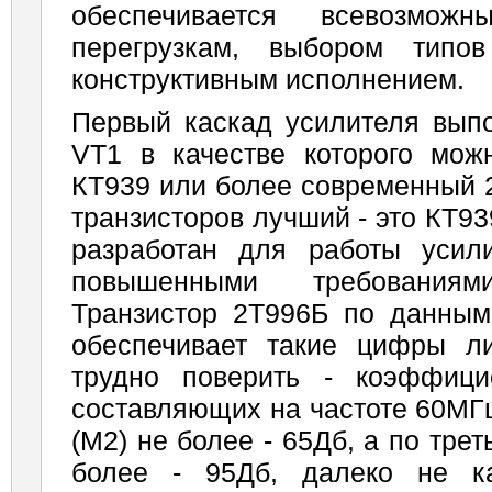
обеспечивается всевозмо
перегрузкам, выбором типо
конструктивным исполнением.
Первый каскад усилителя выпо
VT1 в качестве которого мож
КТ939 или более современный 
транзисторов лучший - это КТ939
разработан для работы усил
повышенными требования
Транзистор 2Т996Б по данным 
обеспечивает такие цифры л
трудно поверить - коэффици
составляющих на частоте 60МГц
(М2) не более - 65Дб, а по трет
более - 95Дб, далеко не к