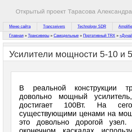
Открытый проект Тарасова Александр
Меню сайта
Trancseivers
Technology SDR
Amplifi
Главная
»
Трансиверы
»
Самодельные
»
Портативный TRX
»
«Дуна
Усилители мощности 5-10 и 5
В реальной конструкции тр
довольно мощный усилитель
достигает 100Вт. На се
существующими ценами на мощ
это довольно дорогой узел.
оконечном каскадах использ