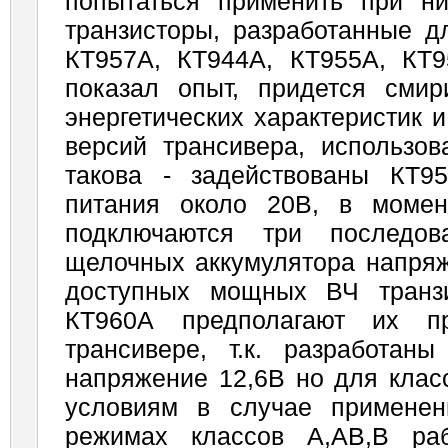
попытаться применить при ни
транзисторы, разработанные д
КТ957А, КТ944А, КТ955А, КТ9
показал опыт, придется сми
энергетических характеристик 
версий трансивера, использо
такова - задействованы КТ9
питания около 20В, в момен
подключаются три последов
щелочных аккумулятора напряж
доступных мощных ВЧ транз
КТ960А предполагают их п
трансивере, т.к. разработа
напряжение 12,6В но для клас
условиям в случае применен
режимах классов А,АВ,В ра