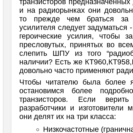
транзисторов предназначенных 
и на радиорынках они довольн
то прежде чем браться за и
усилителя следует задуматься -
героические усилия, чтобы за
пресловутых, принятых во все
слепить ШПУ из того “радиоб
наличии? Есть же КТ960,КТ958,
довольно часто применяют рад
Чтобы читателю была более я
остановимся более подробн
транзисторов. Если верит
разработчики и изготовители 
они делят их на три класса:
Низкочастотные (граничн