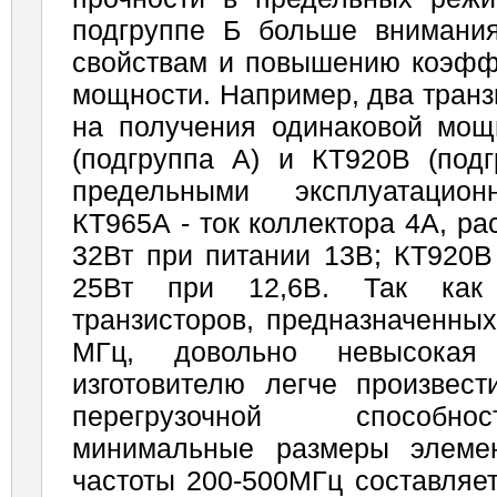
подгруппе Б больше внимани
свойствам и повышению коэфф
мощности. Например, два транз
на получения одинаковой мощ
(подгруппа А) и КТ920В (подг
предельными эксплуатацион
КТ965А - ток коллектора 4А, р
32Вт при питании 13В; КТ920В 
25Вт при 12,6В. Так как 
транзисторов, предназначенны
МГц, довольно невысокая
изготовителю легче произвес
перегрузочной способно
минимальные размеры элемен
частоты 200-500МГц составляет