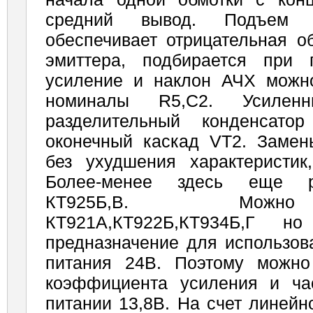
средний вывод. Подъем
обеспечивает отрицательная о
эмиттера, подбирается при
усиление и наклон АЧХ можн
номиналы R5,C2. Усилен
разделительный конденсато
оконечный каскад VT2. Замены
без ухудшения характеристик
Более-менее здесь еще р
КТ925Б,В. Можн
КТ921А,КТ922Б,КТ934Б,Г но
предназначение для использов
питания 24В. Поэтому можно
коэффициента усиления и ча
питании 13,8В. На счет линейн