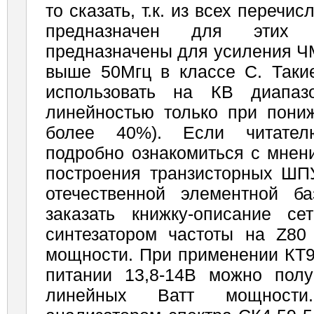
то сказать, т.к. из всех перечи
предназначен для этих 
предназначены для усиления ЧМ
выше 50Мгц в классе С. Таки
использовать на КВ диапаз
линейностью только при пони
более 40%). Если читател
подробно ознакомиться с мнен
построения транзисторных ШП
отечественной элементной б
заказать книжку-описание се
синтезатором частоты на Z80
мощности. При применении КТ9
питании 13,8-14В можно пол
линейных Ватт мощности