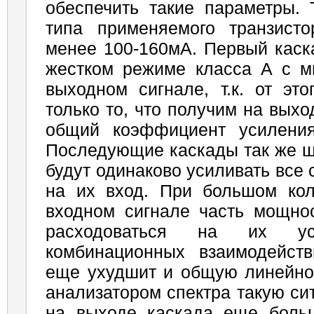
обеспечить такие параметры. 
типа применяемого транзист
менее 100-160мА. Первый каск
жестком режиме класса А с м
выходном сигнале, т.к. от это
только то, что получим на вых
общий коэффициент усиления
Последующие каскады так же ш
будут одинаково усиливать все
на их вход. При большом кол
входном сигнале часть мощнос
расходоваться на их ус
комбинационных взаимодейст
еще ухудшит и общую линейнос
анализатором спектра такую си
на выходе каскада еще больш