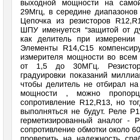
выходной мощности на самой
29Мгц, в середине диапазонов 
Цепочка из резисторов R12,
ШПУ именуется “защитой от ду
как делитель при измерении
Элементы R14,C15 компенсир
измерителя мощности во всем 
от 1,5 до 30МГц. Резист
градуировки показаний миллиа
чтобы делитель не отбирал на
мощности , можно пропорци
сопротивление R12,R13, но то
выполняться не будут. Реле Р
герметизированный аналог - Р
сопротивление обмотки около 6
проверить на надежность сраб