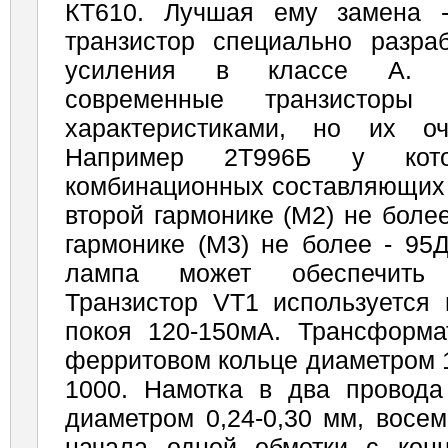
КТ610. Лучшая ему замена -
транзистор специально разра
усиления в классе А. С
современные транзистор
характеристиками, но их о
Например 2Т996Б у кото
комбинационных составляющих 
второй гармонике (М2) не более
гармонике (М3) не более - 95
лампа может обеспечить 
Транзистор VT1 используется 
покоя 120-150мА. Трансформ
ферритовом кольце диаметром 
1000. Намотка в два провода 
диаметром 0,24-0,30 мм, восем
начала одной обмотки с кон