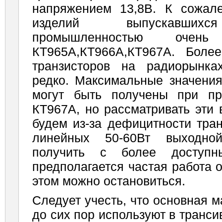
напряжением 13,8В. К сожал
изделий выпускавшихс
промышленностью оч
КТ965А,КТ966А,КТ967А. Боле
транзисторов на радиорынка
редко. Максимальные значени
могут быть получены при п
КТ967А, но рассматривать эти
будем из-за дефицитности тран
линейных 50-60Вт выходн
получить с более доступ
предполагается частая работа о
этом можно остановиться.
Следует учесть, что основная 
до сих пор используют в транс