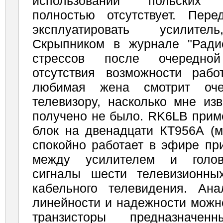
использовании “польских”
полностью отсутствует. Пер
эксплуатировать усилител
Скрыпником в журнале "Ради
стрессов после очередно
отсутствия возможности раб
любимая жена смотрит оч
телевизору, насколько мне изв
получено не было. RK6LB при
блок на двенадцати КТ956А (м
спокойно работает в эфире пр
между усилителем и голо
сигналы шести телевизионны
кабельного телевидения. Ан
линейности и надежности можн
транзисторы предназначе