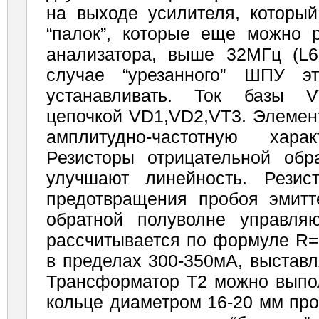
на выходе усилителя, который
“палок”, которые еще можно р
анализатора, выше 32МГц (L6,
случае “урезанного” ШПУ 
устанавливать. Ток базы V
цепочкой VD1,VD2,VT3. Элемен
амплитудно-частотную харак
Резисторы отрицательной обр
улучшают линейность. Рези
предотвращения пробоя эмитт
обратной полуволне управля
рассчитывается по формуле R=S
в пределах 300-350мА, выставл
Трансформатор Т2 можно выпо
кольце диаметром 16-20 мм пр