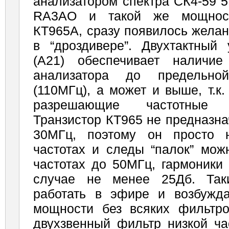
анализатором спектра СК4-59 
RA3AO и такой же мощнос
КТ965А, сразу появилось желан
в “дроздивере”. Двухтактный
(А21) обеспечивает наличие
анализатора до предельно
(110МГц), а может и выше, т.к
разрешающие частотные 
Транзистор КТ965 не предназн
30МГц, поэтому он просто н
частотах и следы “палок” мож
частотах до 50МГц, гармоники
случае не менее 25Дб. Так
работать в эфире и возбужд
мощности без всяких фильтро
двухзвенный фильтр низкой ча