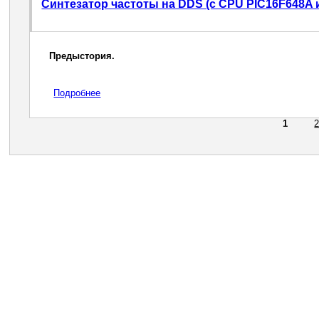
Синтезатор частоты на DDS (c CPU PIC16F648A 
Предыстория.
Подробнее
1