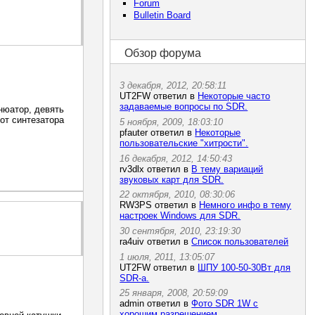
Forum
Bulletin Board
Обзор форума
3 декабря, 2012, 20:58:11
UT2FW ответил в
Некоторые часто
задаваемые вопросы по SDR.
нюатор, девять
т синтезатора
5 ноября, 2009, 18:03:10
pfauter ответил в
Некоторые
пользовательские "хитрости".
16 декабря, 2012, 14:50:43
rv3dlx ответил в
В тему вариаций
звуковых карт для SDR.
22 октября, 2010, 08:30:06
RW3PS ответил в
Немного инфо в тему
настроек Windows для SDR.
30 сентября, 2010, 23:19:30
ra4uiv ответил в
Список пользователей
1 июля, 2011, 13:05:07
UT2FW ответил в
ШПУ 100-50-30Вт для
SDR-а.
25 января, 2008, 20:59:09
admin ответил в
Фото SDR 1W с
хорошим разрешением.