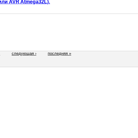
или AVR Atmega32L).
2
следующая ›
последняя »