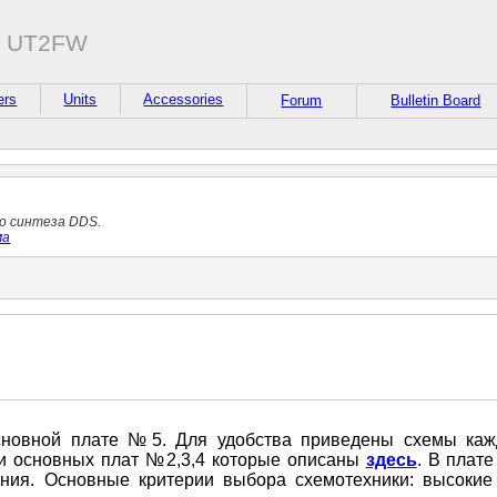
а UT2FW
ers
Units
Accessories
Forum
Bulletin Board
о синтеза DDS.
ма
новной плате №5. Для удобства приведены схемы каж
ии основных плат №2,3,4 которые описаны
здесь
. В плат
ния. Основные критерии выбора схемотехники: высокие