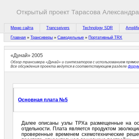
Открытый проект Тарасова Александр
Меню сайта
Trancseivers
Technology SDR
Amplifi
Главная
»
Трансиверы
»
Самодельные
»
Портативный TRX
«Дунай» 2005
Обзор трансивера «Дунай» и синтезаторов с использованием прямог
Все обсуждения проекта ведутся в соответствующем разделе
фору
Основная плата №5
Далее описаны узлы ТРХа размещенные на ос
отдельности. Плата является продуктом эволюц
проверенные временем схемотехнические реше