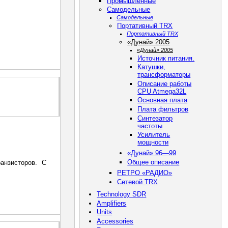
Промышленные
Самодельные
Самодельные
Портативный TRX
Портативный TRX
«Дунай» 2005
«Дунай» 2005
Источник питания.
Катушки,
трансформаторы
Описание работы
CPU Atmega32L
Основная плата
Плата фильтров
Синтезатор
частоты
Усилитель
мощности
«Дунай» 96—99
Общее описание
анзисторов. С
РЕТРО «РАДИО»
Сетевой TRX
Technology SDR
Amplifiers
Units
Accessories