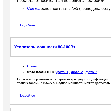
простота, относительная дешевизна постройки.
Схема
основной платы №5 (приведена без уз
Подробнее
Усилитель мощности 80-100Вт
Схема
Фото платы ШПУ:
фото_1
,
фото_2
,
фото_3
Возможно применение в трансивере двух модификаций 
транзисторами КТ966А выходная мощность может достигать 8
Подробнее