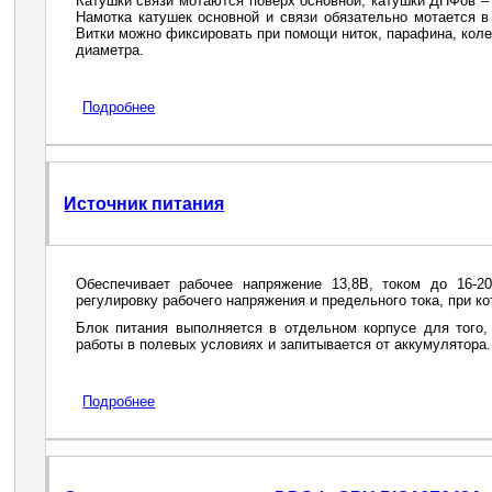
Катушки связи мотаются поверх основной, катушки ДПФов – у
Намотка катушек основной и связи обязательно мотается в
Витки можно фиксировать при помощи ниток, парафина, кол
диаметра.
Подробнее
Источник питания
Обеспечивает рабочее напряжение 13,8В, током до 16-2
регулировку рабочего напряжения и предельного тока, при к
Блок питания выполняется в отдельном корпусе для того,
работы в полевых условиях и запитывается от аккумулятора
Подробнее