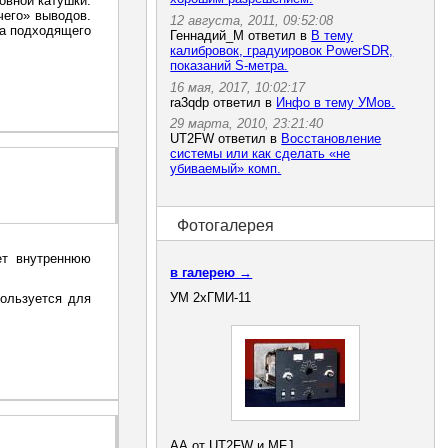
овной катушки.
чего» выводов.
12 августа, 2011, 09:52:08
ка подходящего
Геннадий_М ответил в
В тему
калибровок, градуировок PowerSDR,
показаний S-метра.
16 мая, 2017, 10:02:17
ra3qdp ответил в
Инфо в тему УМов.
29 марта, 2010, 23:21:40
UT2FW ответил в
Восстановление
системы или как сделать «не
убиваемый» комп.
Фотогалерея
ет внутреннюю
в галерею →
УМ 2хГМИ-11
пользуется для
АА от UT2FW и MFJ