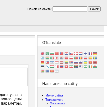
Поиск на сайте:
GTranslate
Навигация по сайту
дого узла в
Меню сайта
е воплощены
Trancseivers
 параметры,
Trancseivers