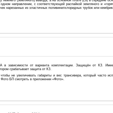
 нижнего (земляного) вывода, а на основной плате (L9) в середине осн
 одном направлении, с соответствующей распайкой земляного и «горя
ечек нарезанных из эластичных поливинилхлоридных трубок или кембри
0А в зависимости от варианта комплектации. Защищён от КЗ. Име
отором срабатывает защита от КЗ.
 чтобы не увеличивать габариты и вес трансивера, который часто ис
. Фото БП смотреть в приложении «Фото».