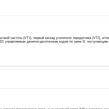
кой частоты (VT1), первый каскад усилителя передатчика (VT2), атте
D1 управляемым двоично-десятичным кодом по шине D, поступающим о