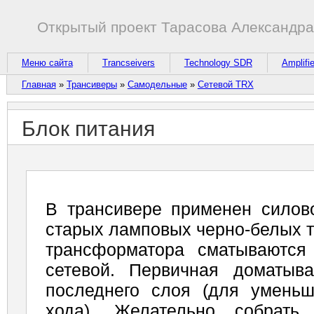
Открытый проект Тарасова Александр
Меню сайта
Trancseivers
Technology SDR
Amplifi
Главная
»
Трансиверы
»
Самодельные
»
Сетевой TRX
Блок питания
В трансивере применен силов
старых лампо­вых черно-белых 
трансформатора сматываются
сетевой. Первичная доматыв
последнего слоя (для уменьш
хода). Желательно собрать