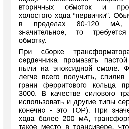
вторичных обмоток и прок
холостого хода “первички”. Об
в пределах 80-120 мА, 
значительное, то тре­буетс
обмотку.
При сборке трансформатор
сердечника промазать пасто
пыли на эпоксидной смоле. 
легче всего получить, спилив
грани ферритового кольца п
3000. В качестве силового т
использовать и другие типы се
конечно - это ТОР). При знач
хода более 200 мА, трансфор­
такое место в трансивере, ч