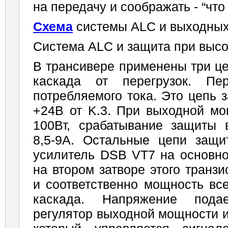
на передачу и соображать - “что
Схема
системы АLC и выходны
Система ALC и защита при выс
В трансивере применены три ц
каскада от пе­регрузок. Пе
потребляемого тока. Это цепь 
+24В от K.3. При выходной мо
100Вт, срабатывание защиты 
8,5-9А. Остальные цепи защи
усилитель DSB VT7 на основно
на втором затво­ре этого транз
и соответственно мощность все
каскада. Напряжение пода
регулятор вы­ходной мощности 