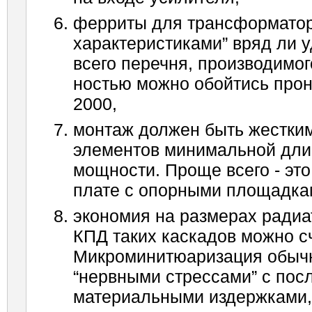
ферриты для трансформатор
характеристиками” вряд ли у
всего перечня, производимо
ностью можно обойтись про
2000,
монтаж должен быть жестким
элементов минимальной длин
мощ­ности. Проще всего - эт
плате с опорными площадка­
экономия на размерах радиа
КПД таких каскадов можно с
Микроминитюаризация обычн
“нерв­ными стрессами” с по
материальными издержками