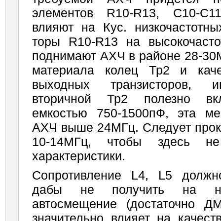
элементов R10-R13, C10-C1
влияют на Кус. низкочастотны
торы R10-R13 на высокочаст
поднимают АХЧ в рай­оне 28-30
материала колец Тр2 и кач
выходных транзисторов, и
вторичной Тр2 полезно вкл
емкостью 750-1500пФ, эта м
АХЧ выше 24МГц. Следует прок
10-14МГц, чтобы здесь н
характеристики.
Сопротивление L4, L5 должн
дабы не получить на ни
автосмещение (достаточно ДМ
значительно влияет на качест