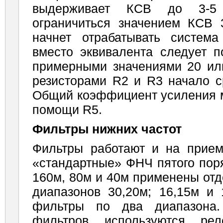
выдержи­вает КСВ до 3-
ограничиться значением КСВ 
начнет отрабатывать систем
вместо экви­валента следует п
примерными значениями 20 ил
резисторами R2 и R3 начало с
Об­щий коэффициент усиления 
помощи R5.
Фильтры нижних частот
Фильтры работают и на прием
«стандартные» ФНЧ пятого пор
160м, 80м и 40м применены от
диапазонов 30,20м; 16,15м и
фильтры по два диапазона.
фильтров используются р