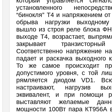
который управляется сигна
установленного непосред
“бинокля” Т4 и напряжением от
обрыва нагрузки выходно­му
вышло из строя реле блока ФН
выходе Т4, возрастает, выпря
закрывает транзистор­н
Соответственно напряжение на
па­дает и раскачка выходного 
То же самое происходит п
допустимого уровня, с той ли
рямляется диодом VD1. Вс
настраивают, нагрузив вы
эквивалент, и при помощи 
выставляют желаемые дан
мощности 100Вт пара КТ956А 