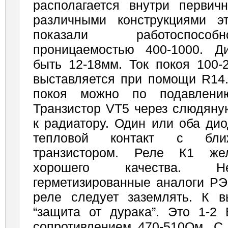
располагается внутри первич
различными конст­рукциями э
показали работоспосо
проницаемостью 400-1000. Д
быть 12-18мм. Ток покоя 100-
выс­тавляется при помощи R14.
покоя можно по подавлению
Транзистор VT5 через слюдяну
к радиатору. Один или оба ди
тепловой контакт с бли
транзистором. Реле К1 жел
хорошего качества. Н
герметизированные аналоги РЭ
реле следует заземлять. К 
“защита от дурака”. Это 1-2
сопротивлением 470-510Ом. С 