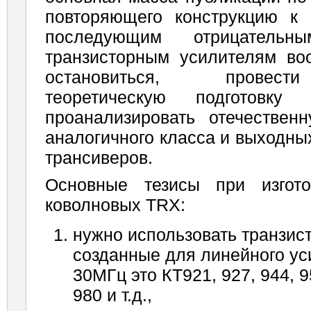
повторяющего конструкцию к 
последую­щим отрицатель
транзисторным усилителям во
остановиться, провести
теоретическую подготовк
проанализировать отечествен
аналогичного класса и выходны
трансиверов.
Основные тезисы при изгот
коволновых TRX:
нужно использовать транзис
создан­ные для линейного ус
30МГц это КТ921, 927, 944, 95
980 и т.д.,