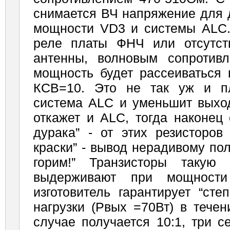
снимается ВЧ напряжение для 
мощности VD3 и сис­темы ALC.
реле платы ФНЧ или отсутст
антенны, волновым сопротив
мощность будет рассеиваться 
КСВ=10. Это не так уж и плох
система ALC и уменьшит выхо
откажет и ALC, тогда наконец 
дурака” - от этих резисторов
краски” - вывод нерадивому пол
горим!” Транзисторы такую 
выдерживают при мощности
изготовитель гарантирует “сте
нагрузки (Рвых =70Вт) в течен
случае получается 10:1, три 