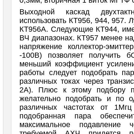
0,3мм, вторичная 1 виток МГТФ 
Выходной каскад двухтак
использовать КТ956, 944, 957.
КТ956А. Следующие КТ944, име
ВЧ диапазонах. КТ957 менее н
напря­жение коллектор-эмитт
-100В) позволяет получить 
меньший коэффициент усилени
работы следует подобрать пар
различных токах через транзис
2А). Плюс к этому подбору п
желательно подобрать и по о
различных частотах от 1Мг
подобранная пара обеспе
максимальное подавление ч
требуемой АХЧ придется по