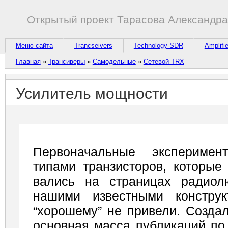
Открытый проект Тарасова Александр
Меню сайта
Trancseivers
Technology SDR
Amplifi
Главная
»
Трансиверы
»
Самодельные
»
Сетевой TRX
Усилитель мощности
Первоначальные экспери­ме
типами транзисторов, которые
вались на страницах радиол
нашими известными констру
“хорошему” не привели. Созда­
основная масса публикаций по 