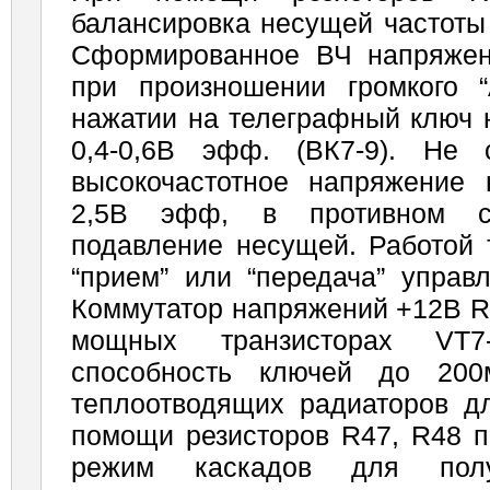
балансировка несущей частоты 
Сформированное ВЧ напряжен
при произношении громкого 
нажатии на те­леграфный ключ 
0,4-0,6В эфф. (ВК7-9). Не 
высокочастотное напряжение
2,5В эфф, в противном с
подавление несущей. Работой 
“прием” или “передача” управл
Коммутатор напряжений +12В R
мощных транзисторах VT7-
способность ключей до 200
теплоотводящих радиаторов дл
помощи резисторов R47, R48 п
режим каскадов для по­лу