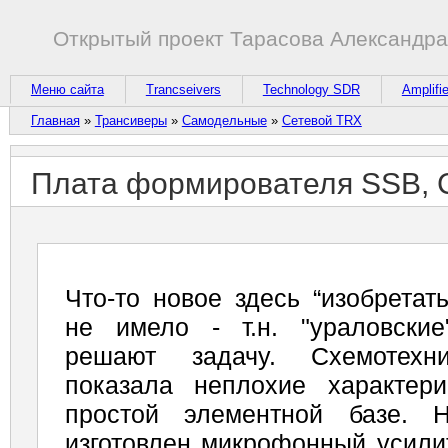
Открытый проект Тарасова Александр
Меню сайта
Trancseivers
Technology SDR
Amplifi
Главная
»
Трансиверы
»
Самодельные
»
Сетевой TRX
Плата формирователя SSB, 
Что-то новое здесь “изобретат
не имело - т.н. "ураловски
решают задачу. Схемотехни
показала неплохие характер
простой элементной базе. 
изготовлен микрофонный усилит