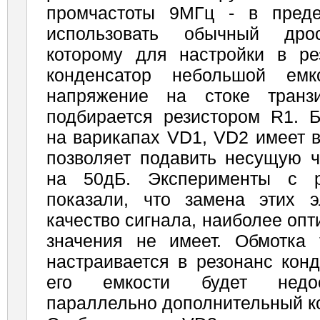
промчастоты 9МГц - в преде
использовать обычный дрос
которому для настройки в ре
кон­денсатор небольшой емк
напряжение на стоке транзи
подбирается резистором R1. 
на варикапах VD1, VD2 имеет 
позволяет подавить несу­щую 
на 50дБ. Эксперименты с р
показали, что замена этих 
качество сигнала, наиболее оп
значения не имеет. Обмотка
настраивается в резонанс кон
его емкости будет недос
параллельно дополнительный ко