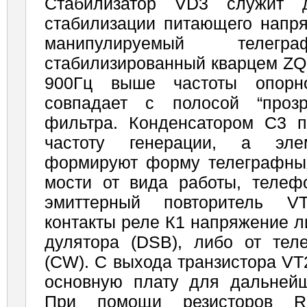
Стабилизатор VD3 служит д
стабилизации питаю­щего напр
манипулируемый телегра
стабилизированный кварцем ZQ1
900Гц выше частоты опорног
совпадает с полосой “прозр
фильтра. Конденсатором С3 
частоту генерации, а эле
формируют форму телеграфных
мости от вида работы, телеф
эмиттерный повторитель V
контакты реле К1 напряжение л
дулятора (DSB), либо от теле
(CW). С выхода транзис­тора VT
основную плату для дальнейше
При помощи резисторов R8