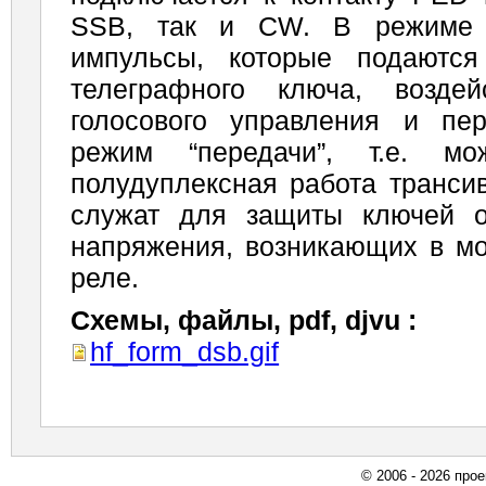
SSB, так и CW. В режиме
импульсы, которые подаются
телеграфного ключа, возде
голосового уп­равления и пе
режим “передачи”, т.е. мож
полудуплексная работа транси
служат для за­щиты ключей о
напряжения, возникающих в м
реле.
Схемы, файлы, pdf, djvu :
hf_form_dsb.gif
© 2006 - 2026 про