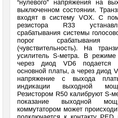
“нулевого” напряжения на вы
выключенном состоянии. Транз
входят в систему VOX. С по
резистора R33 устанавл
срабатывания системы голосово
порог срабатывани
(чувствительность). На тран
усилитель S-метра. В режиме
через диод VD6 подается 
основной платы, а через диод
напряже­ние с выхода плат
индикации выходной мощн
Резистором R50 калибруют S-ме
показание вы­ходной мощ
коммутатором может происходит
подключается к контакту PED 