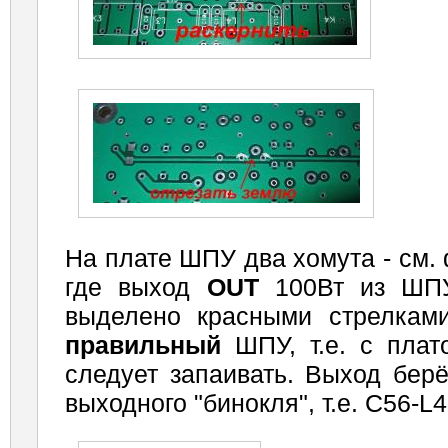
На плате ШПУ два хомута - см. 
где выход
OUT
100Вт из ШП
выделено красными стрелками
правильный
ШПУ, т.е. с плат
следует запаивать. Выход бер
выходного "бинокля", т.е. С56-L