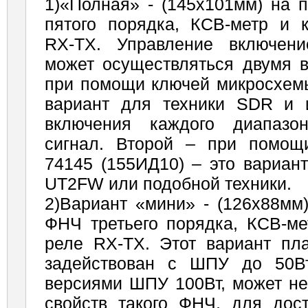
1)«Полная» - (145х101мм) на 
пятого порядка, КСВ-метр и 
RX-TX. Управление включен
может осуществляться двумя в
при помощи ключей микросхем
вариант для техники SDR и 
включения каждого диапазо
сигнал. Второй – при помо
74145 (155ИД10) – это вариант
UT2FW или подобной техники.
2)Вариант «мини» - (126х88мм
ФНЧ третьего порядка, КСВ-ме
реле RX-TX. Этот вариант п
задействован с ШПУ до 50Вт
версиями ШПУ 100Вт, может не
свойств такого ФНЧ, для дост