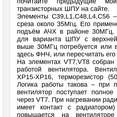
почитайте предыдущие м
транзисторных ШПУ на сайте.
Элементы C39,L1,C48,L4,C56 –
среза около 35Мгц. Его приме
подъём АЧХ в районе 30МГц. 
для варианта ШПУ с верхней
выше 30МГц потребуется или 
здесь ФНЧ, или пересчитать ег
На элементах VT7,VT8 собран 
работой вентилятора. Венти
ХР15-ХР16, терморезистор (50
Логика работы такова – при 
вентилятор поступает полное
через VT7. При нагревании рад
имеет контакт с радиатором
повышается на вентиляторе