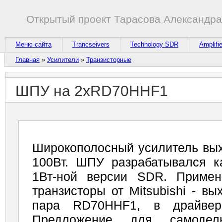
Открытый проект Тарасова Александр
Меню сайта
Trancseivers
Technology SDR
Amplifi
Главная
»
Усилители
»
Транзисторные
ШПУ на 2хRD70HHF1
Широкополосный усилитель вы
100Вт. ШПУ разрабатывался к
1Вт-ной версии SDR. Приме
транзисторы от Mitsubishi - в
пара RD70HHF1, в драйве
Предложение для самодел