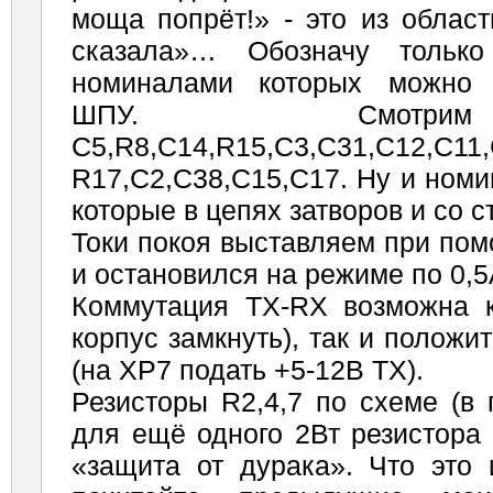
моща попрёт!» - это из област
сказала»… Обозначу только
номиналами которых можно 
ШПУ. Смотри
С5,R8,C14,R15,C3,C31,C12,C11,
R17,C2,C38,C15,C17. Ну и номи
которые в цепях затворов и со с
Токи покоя выставляем при пом
и остановился на режиме по 0,5
Коммутация TX-RX возможна 
корпус замкнуть), так и полож
(на ХР7 подать +5-12В ТХ).
Резисторы R2,4,7 по схеме (в
для ещё одного 2Вт резистора –
«защита от дурака». Что это 