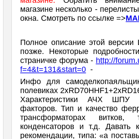
магазине.
Обратить внимание
магазине несколько - перелист
окна. Смотреть по ссылке =>
МА
Полное описание этой версии
позже. Некоторые подробност
страничке форума -
http://forum
f=4&t=131&start=0
-
Инфо для самоделкопаяльщи
полевиках 2хRD70HHF1+2хRD1
Характеристики АЧХ ШПУ 
факторов. Тип и качество фер
трансформаторах витков,
конденсаторов и т.д. Давать 
рекомендации, типа: «а постав