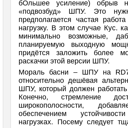
бОльшее усиление) обрыв на
«подвозбуд» ШПУ. Это нужн
предполагается частая работа
нагрузку. В этом случае Кус. 
минимально возможные, даб
планируемую выходную мощн
придётся заложить более м
раскачки этой версии ШПУ.
Мораль басни – ШПУ на RD7
относительно дешёвая альтер
ШПУ, который должен работать
Конечно, стремление дос
широкополосности, добав
обеспечением устойчивос
нагрузках. Посему следует тщ