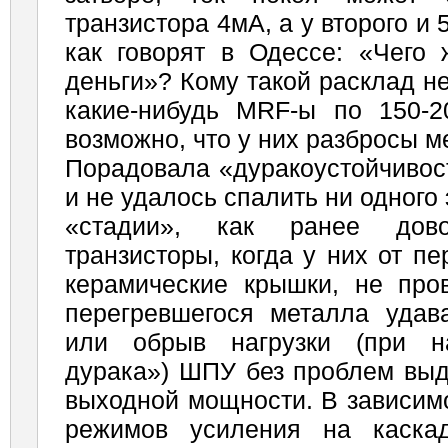
транзистора 4мА, а у второго и 
как говорят в Одессе: «Чего 
деньги»? Кому такой расклад н
какие-нибудь MRF-ы по 150-2
возможно, что у них разбросы 
Порадовала «дуракоустойчивост
и не удалось спалить ни одного 
«стадии», как ранее дово
транзисторы, когда у них от п
керамические крышки, не про
перегревшегося металла удава
или обрыв нагрузки (при н
дурака») ШПУ без проблем выд
выходной мощности. В зависим
режимов усиления на каскад