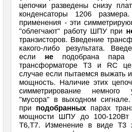
цепочки разведены снизу плат
конденсаторы 1206 размера
применения - эти симметриру
"облегчают" работу ШПУ при
н
транзисторов. Введение транс
какого-либо результата. Введ
если
не
подобрана пара 
трансформаторе Т3 и RC це
случае если пытаемся выжать 
мощность. Наличие этих цепоч
симметрирование немного 
"мусора" в выходном сигнале.
при
подобранных
парах тран
мощности ШПУ до 100-120Вт 
Т6,Т7. Изменение в виде Т3 