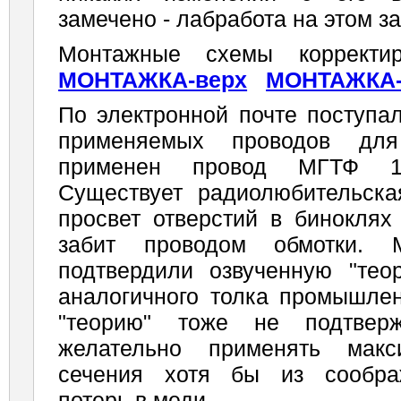
замечено - лабработа на этом з
Монтажные схемы корректи
МОНТАЖКА-верх
МОНТАЖКА-
По электронной почте поступа
применяемых проводов дл
применен провод МГТФ 1х
Существует радиолюбительская
просвет отверстий в биноклях
забит проводом обмотки.
подтвердили озвученную "те
аналогичного толка промышлен
"теорию" тоже не подтве
желательно применять макс
сечения хотя бы из сообра
потерь в меди.