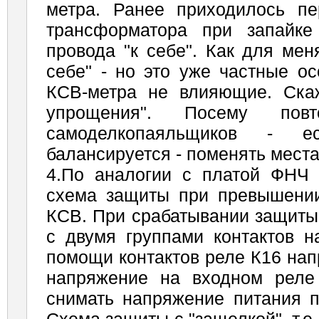
метра. Ранее приходилось п
трансформатора при запайке
провода "к себе". Как для мен
себе" - но это уже частные ос
КСВ-метра не влияющие. Скаж
упрощения". Посему по
самоделкопаяльщиков - 
балансируется - поменять мест
4.По аналогии с платой ФН
схема защиты при превышении
КСВ. При срабатывании защиты
с двумя группами контактов н
помощи контактов реле К16 на
напряжение на входном рел
снимать напряжение питания п
Схема защиты с "защелкой", т.е