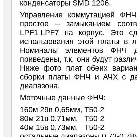
конденсаторы SMD 1206.
Управление коммутацией ФНЧ
простое – замыканием соотв
LPF1-LPF7 на корпус. Это с
использования этой платы в л
Номиналы элементов ФНЧ 
приведены, т.к. они будут разл
Ниже фото плат обеих вариа
сборки платы ФНЧ и АЧХ с д
диапазона.
Моточные данные ФНЧ:
160м 29в 0,65мм, Т50-2
80м 21в 0,71мм, Т50-2
40м 15в 0,73мм, Т50-2
остальные диапазоны 0,73-0,78