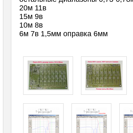
20м 11в
15м 9в
10м 8в
6м 7в 1,5мм оправка 6мм