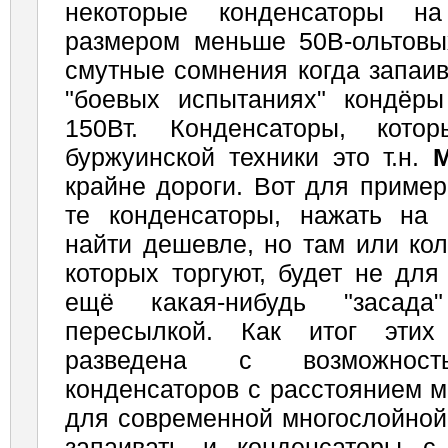
некоторые конденсаторы н
размером меньше 50В-ольтовых
смутные сомнения когда запаив
"боевых испытаниях" кондё
150Вт. Конденсаторы, кото
буржуинской техники это т.н.
M
крайне дороги. Вот для приме
те конденсаторы, нажать на
найти дешевле, но там или ко
которых торгуют, будет не для
ещё какая-нибудь "засад
пересылкой. Как итог этих
разведена с возможнос
конденсаторов с расстоянием 
для современной многослойной
запаивать и конденсаторы с